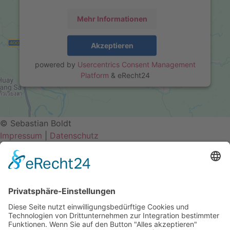
Mehr Informationen
Akzeptieren
powered by
Usercentrics Consent Management
Platform
&
eRecht24
© Sebastian Boldt
Impressum
|
Datenschutz